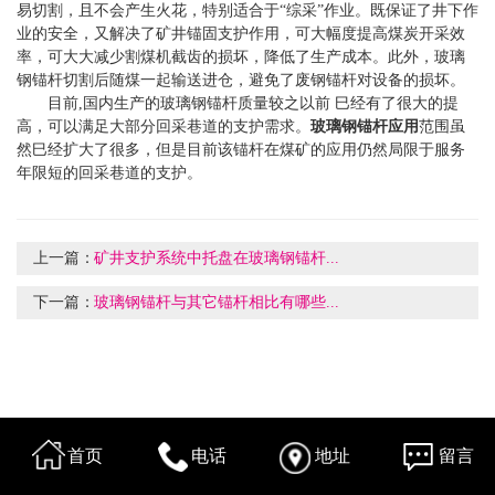
易切割，且不会产生火花，特别适合于“综采”作业。既保证了井下作
业的安全，又解决了矿井锚固支护作用，可大幅度提高煤炭开采效
率，可大大减少割煤机截齿的损坏，降低了生产成本。此外，玻璃
钢锚杆切割后随煤一起输送进仓，避免了废钢锚杆对设备的损坏。
目前,国内生产的玻璃钢锚杆质量较之以前 巳经有了很大的提
高，可以满足大部分回采巷道的支护需求。
玻璃钢锚杆应用
范围虽
然巳经扩大了很多，但是目前该锚杆在煤矿的应用仍然局限于服务
年限短的回采巷道的支护。
上一篇：
矿井支护系统中托盘在玻璃钢锚杆...
下一篇：
玻璃钢锚杆与其它锚杆相比有哪些...
首页
电话
地址
留言