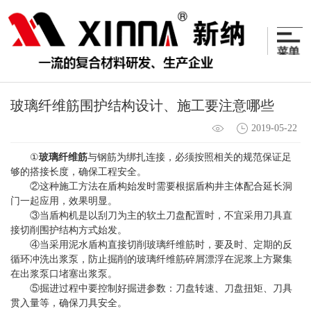
玻璃纤维筋围护结构设计、施工要注意哪些
2019-05-22
①
玻璃纤维筋
与钢筋为绑扎连接，必须按照相关的规范保证足
够的搭接长度，确保工程安全。
②这种施工方法在盾构始发时需要根据盾构井主体配合延长洞
门一起应用，效果明显。
③当盾构机是以刮刀为主的软土刀盘配置时，不宜采用刀具直
接切削围护结构方式始发。
④当采用泥水盾构直接切削玻璃纤维筋时，要及时、定期的反
循环冲洗出浆泵，防止掘削的玻璃纤维筋碎屑漂浮在泥浆上方聚集
在出浆泵口堵塞出浆泵。
⑤掘进过程中要控制好掘进参数：刀盘转速、刀盘扭矩、刀具
贯入量等，确保刀具安全。