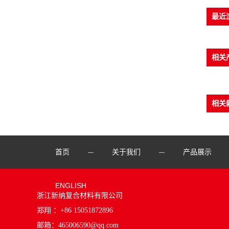
最近
相关
相关
首页
关于我们
产品展示
—
—
ENGLISH
浙江新纳复合材料有限公司
郑翔 ：+86 15051872896
邮箱：
465006590@qq.com