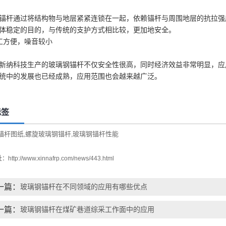
锚杆通过将结构物与地层紧紧连锁在一起，依赖锚杆与周围地层的抗拉强度
体稳定的目的，与传统的支护方式相比较，更加地安全。
工方便，噪音较小
新纳科技生产的玻璃钢锚杆不仅安全性很高，同时经济效益非常明显，应
统中的发展也已经成熟，应用范围也会越来越广泛。
标签
锚杆图纸
螺旋玻璃钢锚杆
玻璃钢锚杆性能
,
,
址：
http://www.xinnafrp.com/news/443.html
一篇：
玻璃钢锚杆在不同领域的应用有哪些优点
一篇：
玻璃钢锚杆在煤矿巷道综采工作面中的应用