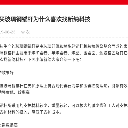
买玻璃钢锚杆为什么喜欢找新纳科技
19-08-23
次
技生产的
玻璃钢锚杆
是由玻璃纤维和树脂经锚杆机拉挤缠绕复合而成的表
璃钢锚杆主要用于煤矿岩巷、半煤岩巷、煤壁、围岩面、边坡锚固及其它
欢找新纳科技？下面小编就给大家介绍一下吧：
护效果好
技玻璃钢锚杆在支护原理上符合现代岩石力学和围岩控制理论，能够有效
动强度低、效率高
锚杆所采用的支护材料较少，重量较轻，可以极大的减少煤矿工人对支护
支护材料的投入，降低了支护成本。
全系数很高