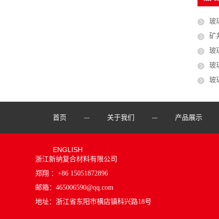
玻
矿井
玻
玻
玻
首页
关于我们
产品展示
—
—
ENGLISH
浙江新纳复合材料有限公司
郑翔 ：+86 15051872896
邮箱：
465006590@qq.com
地址：浙江省东阳市横店镇科兴路18号