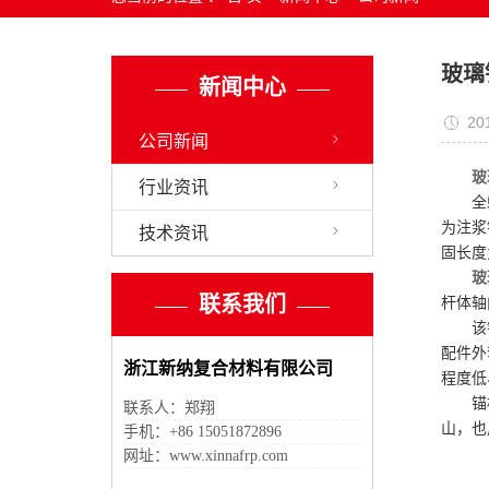
玻璃
新闻中心
20
公司新闻
玻
行业资讯
全
为注浆
技术资讯
固长度为
玻
联系我们
杆体轴
该
配件外
浙江新纳复合材料有限公司
程度低
锚
联系人：郑翔
山，也
手机：+86 15051872896
网址：www.xinnafrp.com