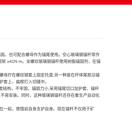
锚固，也可配合螺母作为锚尾使用。空心玻璃钢锚杆常作
扭矩 ≥41N·m。全螺纹玻璃钢锚杆使用树脂锚固剂，在锚
螺母拧在螺纹钢套上固定托盘;另一种是在杆体尾部沿锚
护套上，扁楔打入切缝中。
钢套结构，不牢固，锚固力小;采用锚尾切口加护套、锚杆
且不易安装。同时，这种玻璃钢锚杆还存在着生产自动化
在一起，使围岩自身支护自身。现在锚杆不仅用于矿