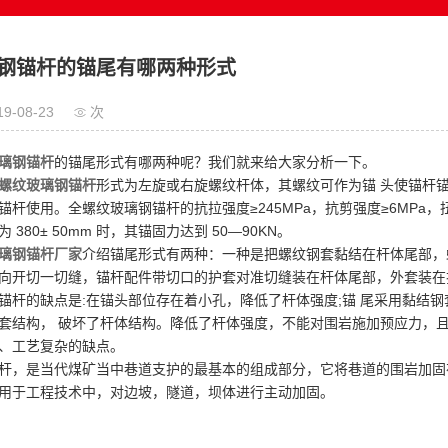
钢锚杆的锚尾有哪两种形式
19-08-23
次
璃钢锚杆
的锚尾形式有哪两种呢？我们就来给大家分析一下。
螺纹玻璃钢锚杆
形式为左旋或右旋螺纹杆体，其螺纹可作为锚 头使锚杆
锚杆使用。全螺纹玻璃钢锚杆的抗拉强度≥245MPa，抗剪强度≥6MPa，
 380± 50mm 时，其锚固力达到 50—90KN。
璃钢锚杆厂家
介绍锚尾形式有两种：一种是把螺纹钢套黏结在杆体尾部，
向开切一切缝，锚杆配件带切口的护套对准切缝装在杆体尾部，外套装在
锚杆的缺点是:在锚头部位存在着小孔，降低了杆体强度;锚 尾采用黏结
套结构， 破坏了杆体结构。降低了杆体强度，不能对围岩施加预应力，
、工艺复杂的缺点。
杆，是当代煤矿当中巷道支护的最基本的组成部分，它将巷道的围岩加固
用于工程技术中，对边坡，隧道，坝体进行主动加固。