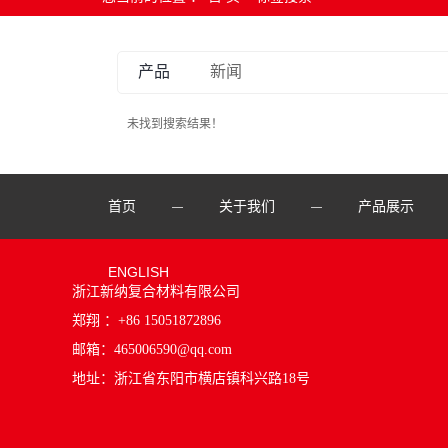
产品
新闻
未找到搜索结果！
首页
关于我们
产品展示
—
—
ENGLISH
浙江新纳复合材料有限公司
郑翔 ：+86 15051872896
邮箱：
465006590@qq.com
地址：浙江省东阳市横店镇科兴路18号